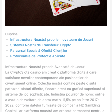
Cuprins
Infrastructura Noastră proprie Inovatoare de Jocuri
Sistemul Nostru de Transferuri Crypto
Parcursul Specială Oferită Clienților
Protocoalele de Protecție Aplicate
Infrastructura Noastră proprie Avansată de Jocuri
La CryptoSlots casino am creat o platformă digitală care
satisface nevoilor contemporane ale pasionaților de
divertisment online. Colecția nostră conține peste o sută
patruzeci sloturi diferite, fiecare creat cu grafică superioară și
sisteme de joc sophisticate. Industria jocurilor de noroc online
a avut o dezvoltare de aproximativ 11,5% pe an între 2017-
2022, conform datelor furnizate de compania H2 Gambling
Capital, iar platforma noastră am crescut permanent pentru a