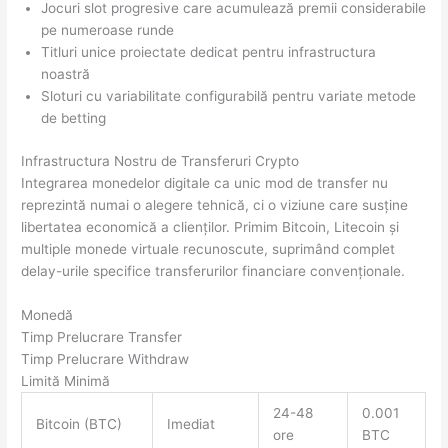
Jocuri slot progresive care acumulează premii considerabile
pe numeroase runde
Titluri unice proiectate dedicat pentru infrastructura
noastră
Sloturi cu variabilitate configurabilă pentru variate metode
de betting
Infrastructura Nostru de Transferuri Crypto
Integrarea monedelor digitale ca unic mod de transfer nu
reprezintă numai o alegere tehnică, ci o viziune care susține
libertatea economică a clienților. Primim Bitcoin, Litecoin și
multiple monede virtuale recunoscute, suprimând complet
delay-urile specifice transferurilor financiare convenționale.
Monedă
Timp Prelucrare Transfer
Timp Prelucrare Withdraw
Limită Minimă
24-48
0.001
Bitcoin (BTC)
Imediat
ore
BTC