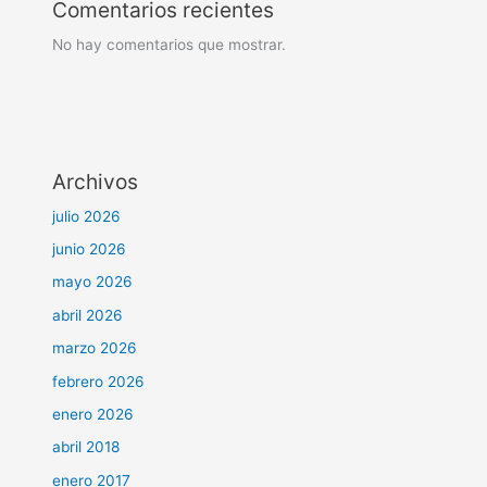
Comentarios recientes
No hay comentarios que mostrar.
Archivos
julio 2026
junio 2026
mayo 2026
abril 2026
marzo 2026
febrero 2026
enero 2026
abril 2018
enero 2017