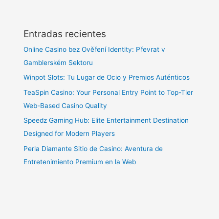
Entradas recientes
Online Casino bez Ověření Identity: Převrat v
Gamblerském Sektoru
Winpot Slots: Tu Lugar de Ocio y Premios Auténticos
TeaSpin Casino: Your Personal Entry Point to Top-Tier
Web-Based Casino Quality
Speedz Gaming Hub: Elite Entertainment Destination
Designed for Modern Players
Perla Diamante Sitio de Casino: Aventura de
Entretenimiento Premium en la Web