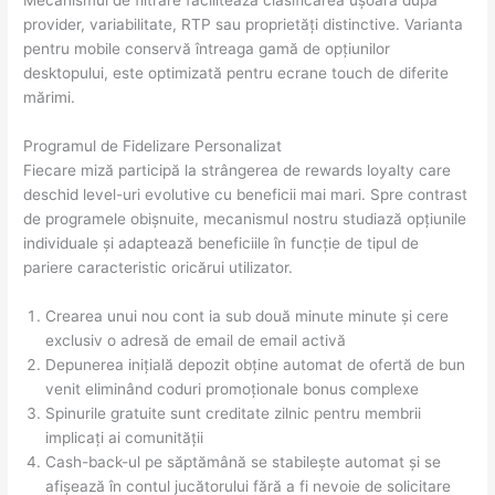
provider, variabilitate, RTP sau proprietăți distinctive. Varianta
pentru mobile conservă întreaga gamă de opțiunilor
desktopului, este optimizată pentru ecrane touch de diferite
mărimi.
Programul de Fidelizare Personalizat
Fiecare miză participă la strângerea de rewards loyalty care
deschid level-uri evolutive cu beneficii mai mari. Spre contrast
de programele obișnuite, mecanismul nostru studiază opțiunile
individuale și adaptează beneficiile în funcție de tipul de
pariere caracteristic oricărui utilizator.
Crearea unui nou cont ia sub două minute minute și cere
exclusiv o adresă de email de email activă
Depunerea inițială depozit obține automat de ofertă de bun
venit eliminând coduri promoționale bonus complexe
Spinurile gratuite sunt creditate zilnic pentru membrii
implicați ai comunității
Cash-back-ul pe săptămână se stabilește automat și se
afișează în contul jucătorului fără a fi nevoie de solicitare