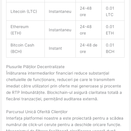
24-48
0.01
Litecoin (LTC)
Instantaneu
ore
LTC
Ethereum
24-48
0.01
Instantaneu
(ETH)
ore
ETH
Bitcoin Cash
24-48 de
0.01
Instant
(BCH)
ore
BCH
Plusurile Plăților Decentralizate
Înlăturarea intermediarilor financiari reduce substanțial
cheltuielile de funcționare, reduceri pe care le transmitem
imediat către utilizatori prin oferte mai generoase și procente
de RTP îmbunătățite. Blockchain-ul asigură claritatea totală a
fiecărei tranzacției, permițând auditarea externă.
Parcursul Unică Oferită Clienților
Interfața platformei noastre a este proiectată pentru a scădea
numărul de click-uri cerute pentru a deschide oricare funcție.
Mecanismul de filtrare facilitează clasificarea ușoară după