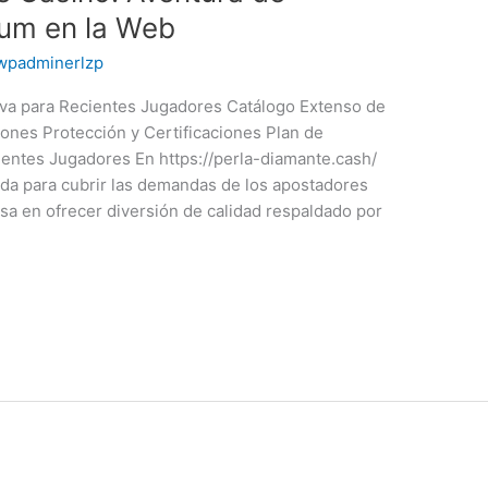
ium en la Web
wpadminerlzp
iva para Recientes Jugadores Catálogo Extenso de
ones Protección y Certificaciones Plan de
ientes Jugadores En https://perla-diamante.cash/
da para cubrir las demandas de los apostadores
a en ofrecer diversión de calidad respaldado por