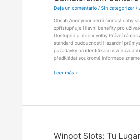
bez
Deja un comentario
/
Sin categorizar
/
Ověření
Identity:
Obsah Anonymní herní činnost coby sta
Převrat
zpřístupňuje Hlavní benefity pro uživa
v
Dostupné platební volby Právní rámec 
Gamblerském
standard budoucnosti Hazardní průmys
Sektoru
požadavky na identifikaci mizí novodob
předkládat soukromé informace znamen
Leer más »
Winpot
Winpot Slots: Tu Luga