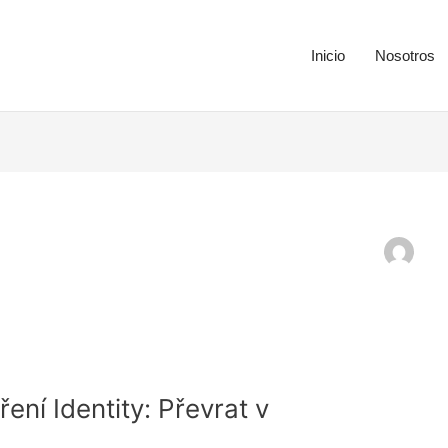
Inicio
Nosotros
ení Identity: Převrat v