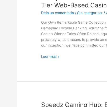
Casino:
Tier Web-Based Casin
Your
Deja un comentario
/
Sin categorizar
/
Personal
Entry
Our Own Remarkable Game Collection 
Point
Gameplay Flexible Banking Solutions f
to
Casino Winner Tales Often Raised Inqu
Top-
precisely what it means to provide an
Tier
our inception, we have committed our 
Web-
Based
Leer más »
Casino
Quality
Speedz
Speedz Gaming Hub: El