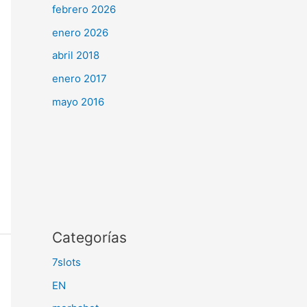
febrero 2026
enero 2026
abril 2018
enero 2017
mayo 2016
Categorías
7slots
EN