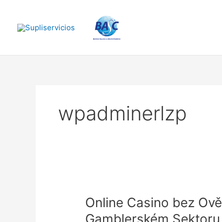
Ir
al
contenido
wpadminerlzp
Online
Online Casino bez Ověř
Casino
Gamblerském Sektoru