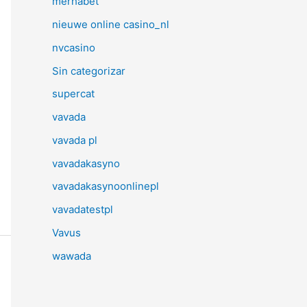
merhabet
nieuwe online casino_nl
nvcasino
Sin categorizar
supercat
vavada
vavada pl
vavadakasyno
vavadakasynoonlinepl
vavadatestpl
Vavus
wawada