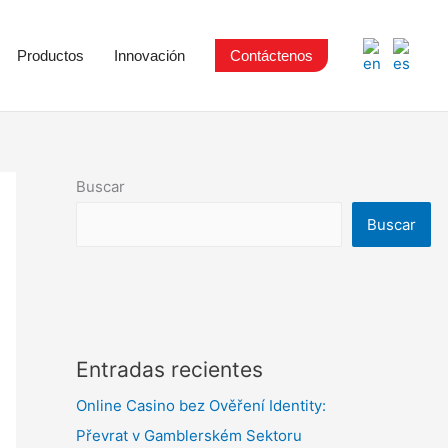
Productos
Innovación
Contáctenos
Buscar
Buscar
Entradas recientes
Online Casino bez Ověření Identity:
Převrat v Gamblerském Sektoru