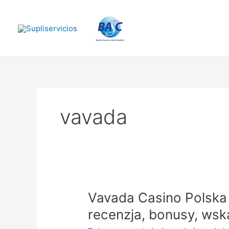
Ir
al
contenido
vavada
Vavada
Vavada Casino Polska 
Casino
recenzja, bonusy, ws
Polska