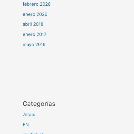
febrero 2026
enero 2026
abril 2018
enero 2017
mayo 2016
Categorías
7slots
EN