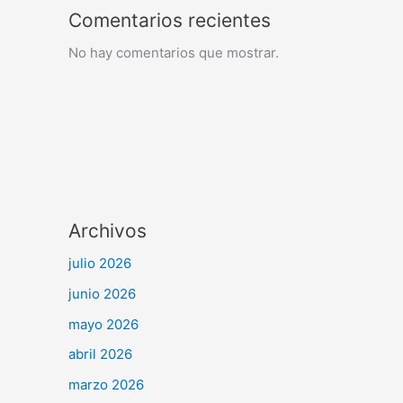
Comentarios recientes
No hay comentarios que mostrar.
Archivos
julio 2026
junio 2026
mayo 2026
abril 2026
marzo 2026