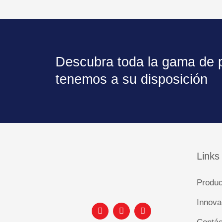
Descubra toda la gama de 
tenemos a su disposición
Links
Produc
Innova
F
Y
L
a
o
i