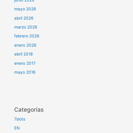
mayo 2026
abril 2026
marzo 2026
febrero 2026
enero 2026
abril 2018
enero 2017
mayo 2016
Categorías
7slots
EN