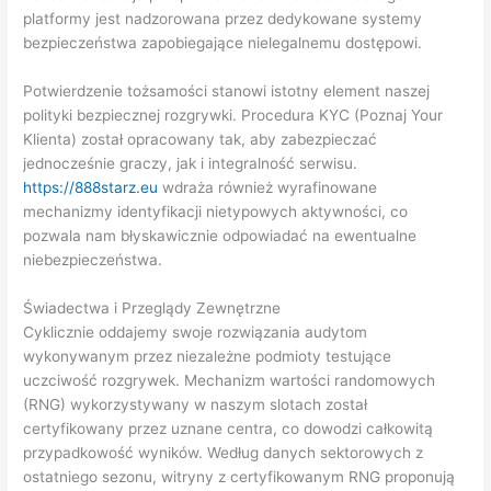
platformy jest nadzorowana przez dedykowane systemy
bezpieczeństwa zapobiegające nielegalnemu dostępowi.
Potwierdzenie tożsamości stanowi istotny element naszej
polityki bezpiecznej rozgrywki. Procedura KYC (Poznaj Your
Klienta) został opracowany tak, aby zabezpieczać
jednocześnie graczy, jak i integralność serwisu.
https://888starz.eu
wdraża również wyrafinowane
mechanizmy identyfikacji nietypowych aktywności, co
pozwala nam błyskawicznie odpowiadać na ewentualne
niebezpieczeństwa.
Świadectwa i Przeglądy Zewnętrzne
Cyklicznie oddajemy swoje rozwiązania audytom
wykonywanym przez niezależne podmioty testujące
uczciwość rozgrywek. Mechanizm wartości randomowych
(RNG) wykorzystywany w naszym slotach został
certyfikowany przez uznane centra, co dowodzi całkowitą
przypadkowość wyników. Według danych sektorowych z
ostatniego sezonu, witryny z certyfikowanym RNG proponują