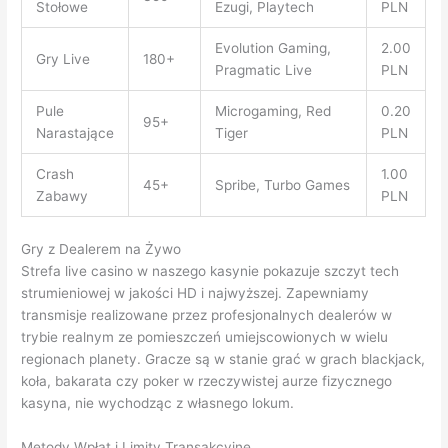
Stołowe
Ezugi, Playtech
PLN
Evolution Gaming,
2.00
Gry Live
180+
Pragmatic Live
PLN
Pule
Microgaming, Red
0.20
95+
Narastające
Tiger
PLN
Crash
1.00
45+
Spribe, Turbo Games
Zabawy
PLN
Gry z Dealerem na Żywo
Strefa live casino w naszego kasynie pokazuje szczyt tech
strumieniowej w jakości HD i najwyższej. Zapewniamy
transmisje realizowane przez profesjonalnych dealerów w
trybie realnym ze pomieszczeń umiejscowionych w wielu
regionach planety. Gracze są w stanie grać w grach blackjack,
koła, bakarata czy poker w rzeczywistej aurze fizycznego
kasyna, nie wychodząc z własnego lokum.
Metody Wpłat i Limity Transakcyjne