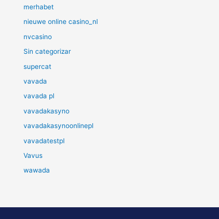
merhabet
nieuwe online casino_nl
nvcasino
Sin categorizar
supercat
vavada
vavada pl
vavadakasyno
vavadakasynoonlinepl
vavadatestpl
Vavus
wawada