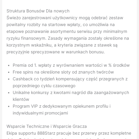
Struktura Bonusów Dla nowych
Świeżo zarejestrowani użytkownicy mogą odebrać zestaw
powitalny rozbity na startowe wpłaty, co umożliwia na
etapowe poznawanie asortymentu serwisu przy minimalnym
ryzyku finansowym. Zasady wymagania zostały określone na
korzystnym wskaźniku, a kryteria związane z stawek są
precyzyjnie sprecyzowane w warunkach bonusu.
Premia od 1. wpłaty z wyrównaniem wartości w % środków
Free spins na określone sloty od znanych twórców
Cashback co tydzień kompensujący część przegranych z
poprzedniego cyklu czasowego
Unikalne konkursy z kwotami nagród dla zaangażowanych
klientów
Program VIP z dedykowanym opiekunem profilu i
indywidualnymi promocjami
Wsparcie Techniczne i Wsparcie Gracza
Ekipa supportu 888Starz pracuje bez przerwy przez kompletne