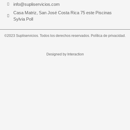
info@supliservicios.com
Casa Matriz, San José Costa Rica 75 este Piscinas
Sylvia Poll
©2023 Supliservicios. Todos los derechos reservados. Política de privacidad.
Designed by
Interaction