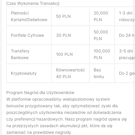
Czas Wykonania Transakcji
Płatności
20,000
1-3 dni
50 PLN
Kartami/Debetowe
PLN
roboczy
50,000
Portfele Cyfrowe
30 PLN
Do 24 h
PLN
Transfery
100,000
3-5 dni
100 PLN
Bankowe
PLN
pracują
Równowartość
Bez
Kryptowaluty
Do 2 go
40 PLN
limitu
Program Nagród dla Użytkowników
W platformie opracowaliśmy wielopoziomowy system
bonusów przygotowany tak, aby optymalizować zyski dla
poszczególnych użytkownika niezależnie od doświadczenia
czy preferencji hazardowych. Nasz program nagród opiera się
na przejrzystych zasadach akumulacji pkt, które da się
zamieniać na prawdziwe nagrody.