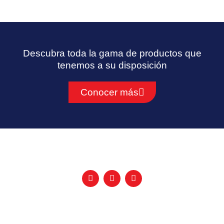
Descubra toda la gama de productos que
tenemos a su disposición
Conocer más
F
Y
L
a
o
i
c
u
n
e
t
k
b
u
e
o
b
d