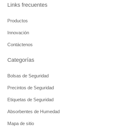
o
e
i
Links frecuentes
k
n
Productos
Innovación
Contáctenos
Categorías
Bolsas de Seguridad
Precintos de Seguridad
Etiquetas de Seguridad
Absorbentes de Humedad
Mapa de sitio