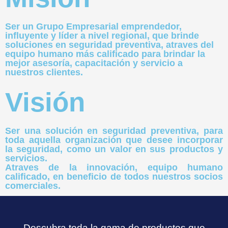
Ser un Grupo Empresarial emprendedor,
influyente y líder a nivel regional, que brinde
soluciones en seguridad preventiva, atraves del
equipo humano más calificado para brindar la
mejor asesoría, capacitación y servicio a
nuestros clientes.
Visión
Ser una solución en seguridad preventiva, para
toda aquella organización que desee incorporar
la seguridad, como un valor en sus productos y
servicios.
Atraves de la innovación, equipo humano
calificado, en beneficio de todos nuestros socios
comerciales.
Descubra toda la gama de productos que