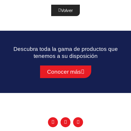
Volver
Descubra toda la gama de productos que
tenemos a su disposición
Conocer más
F
Y
L
a
o
i
c
u
n