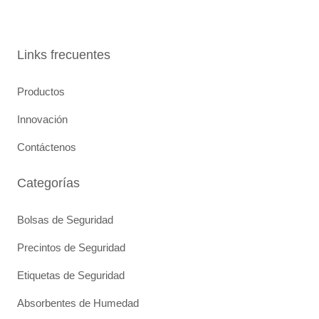
e
t
k
b
u
e
o
b
d
o
e
i
Links frecuentes
k
n
Productos
Innovación
Contáctenos
Categorías
Bolsas de Seguridad
Precintos de Seguridad
Etiquetas de Seguridad
Absorbentes de Humedad